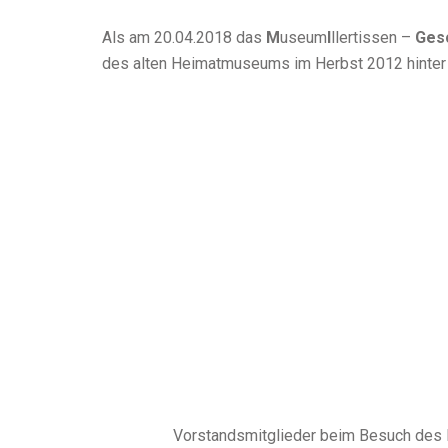
Als am 20.04.2018 das
M
useum
I
llertissen –
Gesc
des alten Heimatmuseums im Herbst 2012 hinter al
Vorstandsmitglieder beim Besuch des