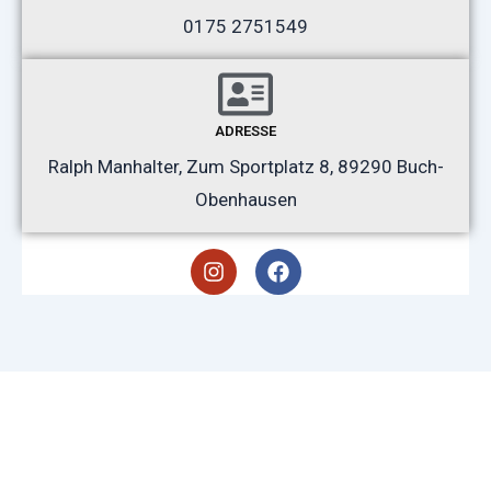
0175 2751549
ADRESSE
Ralph Manhalter, Zum Sportplatz 8, 89290 Buch-
Obenhausen
I
F
n
a
s
c
t
e
a
b
g
o
r
o
a
k
m