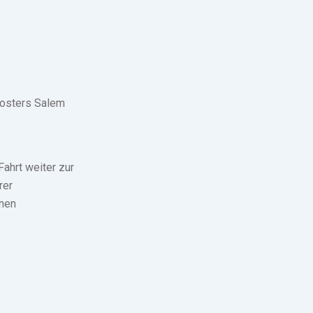
losters Salem
ahrt weiter zur
rer
inen