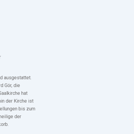
r
d ausgestattet.
d Gör, die
aalkirche hat
in der Kirche ist
tellungen bis zum
heilige der
korb.