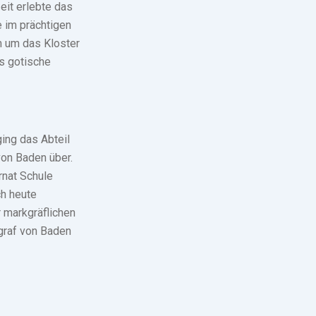
eit erlebte das
e im prächtigen
m um das Kloster
s gotische
ing das Abteil
von Baden über.
rnat Schule
h heute
 markgräflichen
graf von Baden