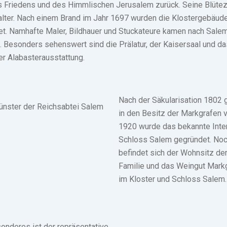
s Friedens und des Himmlischen Jerusalem zurück. Seine Blütez
lalter. Nach einem Brand im Jahr 1697 wurden die Klostergebäud
htet. Namhafte Maler, Bildhauer und Stuckateure kamen nach Sale
Besonders sehenswert sind die Prälatur, der Kaisersaal und da
er Alabasterausstattung.
Nach der Säkularisation 1802 g
nster der Reichsabtei Salem
in den Besitz der Markgrafen 
1920 wurde das bekannte Inte
Schloss Salem gegründet. Noc
befindet sich der Wohnsitz der
Familie und das Weingut Mark
im Kloster und Schloss Salem.
nderes ist der repräsentative