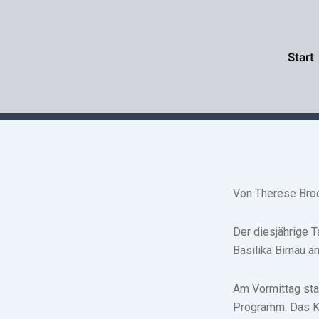
Zum
Inhalt
springen
Start
Von Therese Bro
Der diesjährige 
Basilika Birnau 
Am Vormittag sta
Programm. Das Kl