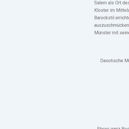
Salem als Ort de
Kloster im Mitte
Barockstil erric
auszuschmücken. 
Münster mit sein
Dasotische Mü
Etwas ganz Beso