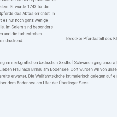
Salem. Er wurde 1743 für die
tpferde des Abtes errichtet. In
t es nur noch ganz wenige
lle. Im Salem sind besonders
en und die farbenfrohen
Barocker Pferdestall des K
eindruckend.
ung im markgräflichen badischen Gasthof Schwanen ging unsere F
 Lieben Frau nach Birnau am Bodensee. Dort wurden wir von unse
ereits erwartet. Die Wallfahrtskirche ist malerisch gelegen auf e
über dem Bodensee am Ufer der Überlinger Sees.