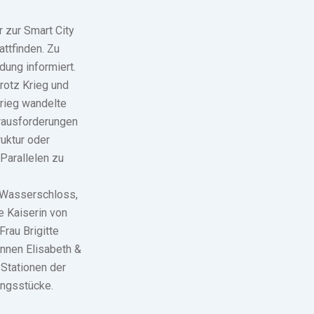
 zur Smart City
ttfinden. Zu
ung informiert.
rotz Krieg und
krieg wandelte
erausforderungen
uktur oder
Parallelen zu
 Wasserschloss,
e Kaiserin von
Frau Brigitte
innen Elisabeth &
 Stationen der
ungsstücke.