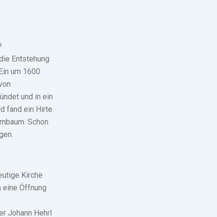
P
 die Entstehung
 Ein um 1600
 von
ndet und in ein
 fand ein Hirte
Birnbaum. Schon
gen.
utige Kirche
h eine Öffnung
er Johann Hehrl