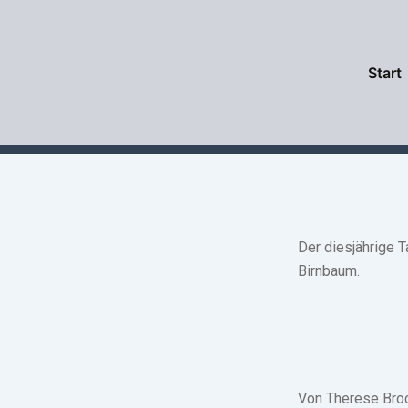
Zum
Inhalt
springen
Start
Der diesjährige 
Birnbaum.
Von Therese Bro