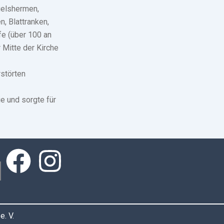
gelshermen,
, Blattranken,
fe (über 100 an
 Mitte der Kirche
rstörten
e und sorgte für
. V.