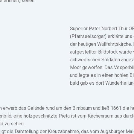
e erinnert, sehen.
Superior Pater Norbert Thür O
(Pfarrseelsorger) erklärte uns
der heutigen Wallfahrtskirche.
aufgestellter Bildstock wurde
schwedischen Soldaten angezü
Moor geworfen. Das Vesperbild
und legte es in einen hohlen 
bald gab es dort Wunderheilun
 erwarb das Gelände rund um den Birnbaum und ließ 1661 die he
nbild, eine holzgeschnitzte Pieta ist vom Kirchenraum aus durc
ld zu sehen.
eigt die Darstellung der Kreuzabnahme, das vom Augsburger Mal