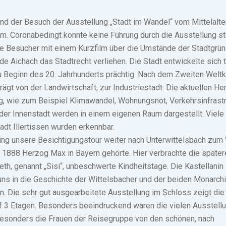
nd der Besuch der Ausstellung „Stadt im Wandel“ vom Mittelalter
. Coronabedingt konnte keine Führung durch die Ausstellung sta
e Besucher mit einem Kurzfilm über die Umstände der Stadtgründ
e Aichach das Stadtrecht verliehen. Die Stadt entwickelte sich t
u Beginn des 20. Jahrhunderts prächtig. Nach dem Zweiten Welt
rägt von der Landwirtschaft, zur Industriestadt. Die aktuellen H
g, wie zum Beispiel Klimawandel, Wohnungsnot, Verkehrsinfrastr
er Innenstadt werden in einem eigenen Raum dargestellt. Viele 
dt Illertissen wurden erkennbar.
ng unsere Besichtigungstour weiter nach Unterwittelsbach zum
 1888 Herzog Max in Bayern gehörte. Hier verbrachte die später
eth, genannt „Sisi“, unbeschwerte Kindheitstage. Die Kastellanin 
uns in die Geschichte der Wittelsbacher und der beiden Monarch
n. Die sehr gut ausgearbeitete Ausstellung im Schloss zeigt die
f 3 Etagen. Besonders beeindruckend waren die vielen Ausstell
besonders die Frauen der Reisegruppe von den schönen, nach