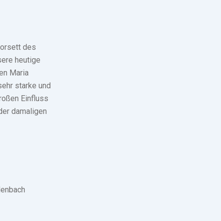
Korsett des
sere heutige
en Maria
sehr starke und
roßen Einfluss
 der damaligen
lenbach